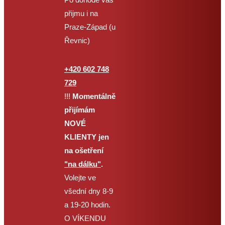
vás ani fyzicky přítomen,
přijmu i na
ale musí s tím souhlasit.
Praze-Západ (u
Pokud nemáte figuranta,
Řevnic)
můžete si totéž
vyzkoušet sami na sobě.
+420 602 748
729
Dále dostanete
!!!
Momentálně
emailem 18-ti
přijímám
stránková skripta
s
NOVÉ
obrázky.
KLIENTY jen
na ošetření
Součástí kurzu je i
"na dálku"
.
konzultace
se mnou po
Volejte ve
telefonu, videohovoru,
všední dny 8-9
anebo emailem, kdy se
a 19-20 hodin.
mě můžete na cokoliv
O VÍKENDU
doptat. Na termínu