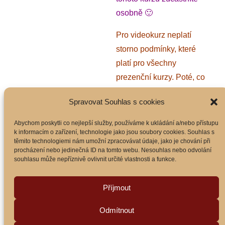
osobně 🙂
Pro videokurz neplatí
storno podmínky, které
platí pro všechny
prezenční kurzy. Poté, co
vám odešlu odkazy na
Spravovat Souhlas s cookies
videa, tak tento kurz už
nelze vrátit a ani jeho
Abychom poskytli co nejlepší služby, používáme k ukládání a/nebo přístupu
k informacím o zařízení, technologie jako jsou soubory cookies. Souhlas s
úhrada. Zkonzultovat se
těmito technologiemi nám umožní zpracovávat údaje, jako je chování při
mnou můžete cokoliv co
procházení nebo jedinečná ID na tomto webu. Nesouhlas nebo odvolání
souhlasu může nepříznivě ovlivnit určité vlastnosti a funkce.
se kurzu týká, jak po
telefonu, tak po emailu.
Příjmout
PŘIDAT DO KOŠÍKU
Odmítnout
SKU:
1
Kategorie:
Kurzy
,