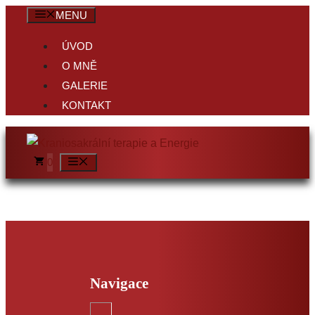
Přeskočit
MENU
na
ÚVOD
obsah
O MNĚ
GALERIE
KONTAKT
MENU
0
VIDEOKURZ
Navigace
Práce s