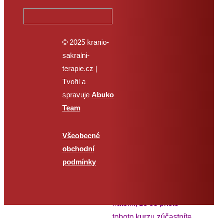
kurz – podrobný popis
kurzu najdete v sekci
KURZY
. Jediné, oč
© 2025 kranio-
budete ochuzeni, je
sakralni-
kolektiv účastníků, a pak
terapie.cz |
také o můj závěrečný
Tvořil a
šamanský tanec „otvírání
spravuje
Abuko
duší“. Obojí však můžete
Team
zažít i na šamanském
semináři, který čas od
Všeobecné
času vypisuji – toho se
obchodní
podmínky
nelze zúčastnit on-line.
Anebo se vám třeba
videokurz bude líbit
natolik, že se příště
tohoto kurzu zúčastníte