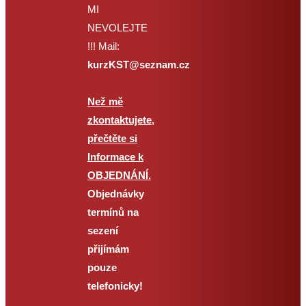
MI
konzultace se
NEVOLEJTE
domluvíme mailem nebo
!!! Mail:
telefonicky.
kurzKST@seznam.cz
Odkazy na videa a
Než mě
skripta vám zašlu na
zkontaktujete,
vámi uvedený email (na
přečtěte si
vaší přihlášce z tohoto e-
Informace k
shopu) poté, co mi od
OBJEDNÁNÍ.
vás dorazí úhrada na
Objednávky
účet. Jako odesílatele
termínů na
částky prosím napište
sezení
své jméno.
přijímám
Videokurz obsahuje vše
pouze
stejné co obsahuje i
telefonicky!
prezenční jednodenní