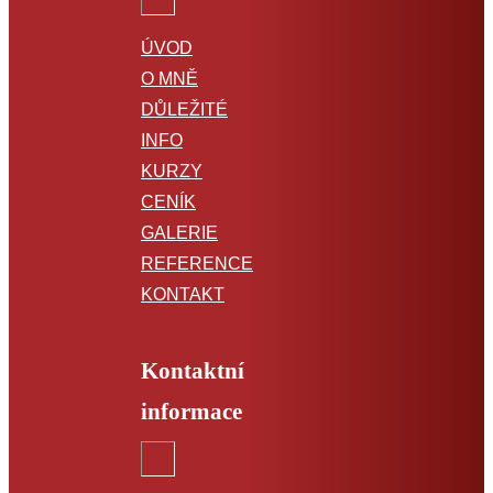
energiemi (2
ÚVOD
hod.+18 min. =
O MNĚ
DŮLEŽITÉ
celkem 5 videí)
INFO
KURZY
CENÍK
1 400
Kč
GALERIE
REFERENCE
Cena: 1 400 Kč
KONTAKT
Lektor:
Zdeňka
Ocelíková
Kontaktní
Co získáte:
informace
Tento kurz obsahuje 5
videí, jejichž celková