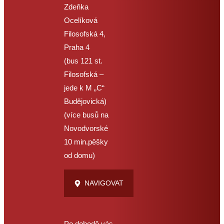
Zdeňka
délka je 2 hodiny 18
Ocelíková
minut
. Podle nich se
Filosofská 4,
naučíte teorii i praxi
Praha 4
Práce s energií –
(bus 121 st.
vycházím z mých
Filosofská –
mnohaletých zkušeností.
jede k M „C“
Pro pasáž praxe budete
Budějovická)
potřebovat 1 figuranta –
(více busů na
alespoň na 30 minut – s
Novodvorské
ním si to můžete
10 min.pěšky
vyzkoušet kdykoli,
od domu)
nemusíte hned při
sledování videa. Na
NAVIGOVAT
určitou pasáž
energetického působení
váš figurant nemusí být u
Po dohodě vás