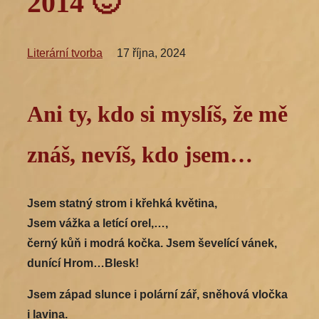
2014 🙂
Literární tvorba
17 října, 2024
Ani ty, kdo si myslíš, že mě
znáš, nevíš, kdo jsem…
Jsem statný strom i křehká květina,
Jsem vážka a letící orel,…,
černý kůň i modrá kočka. Jsem ševelící vánek,
dunící Hrom…Blesk!
Jsem západ slunce i polární zář, sněhová vločka
i lavina.