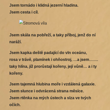
Jsem tornádo i klidná jezerní hladina.
Jsem cesta i cíl.
Jsem skála na pobřeží, a taky příboj, jenž do ní
naráží.
Jsem kapka deště padající do vln oceánu,
rosa v trávě, plamínek i ohňostroj, …a jsem…….
taky hlína, jíž prorůstají kořeny, její vůně… a i ty
kořeny.
Jsem tajemná hlubina moře i vzdálená galaxie.
Jsem slunce i odvrácená strana měsíce.
Jsem rtěnka na mých ústech a slza ve tvých
očích.