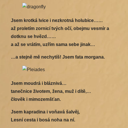
Jsem krotká lvice i nezkrotná holubice……
až proletím zornicí tvých očí, obejmu vesmír a
dotknu se hvězd……
a až se vrátím, uzřím sama sebe jinak…
…a stejně mě nechytíš! Jsem fata morgana.
Jsem moudrá i bláznivá…
tanečnice životem, žena, muž i dítě,…
člověk i mimozemšťan.
Jsem kapradina i voňavá šalvěj,
Lesní cesta i bosá noha na ní.