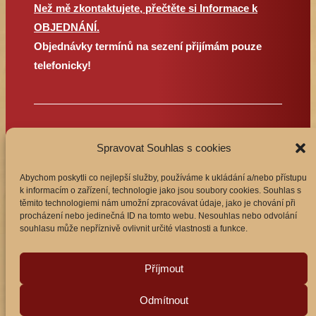
Než mě zkontaktujete, přečtěte si Informace k
OBJEDNÁNÍ.
Objednávky termínů na sezení přijímám pouze
telefonicky!
Spravovat Souhlas s cookies
© 2025 kranio-sakralni-terapie.cz | Tvořil a
spravuje
Abuko Team
Abychom poskytli co nejlepší služby, používáme k ukládání a/nebo přístupu
k informacím o zařízení, technologie jako jsou soubory cookies. Souhlas s
těmito technologiemi nám umožní zpracovávat údaje, jako je chování při
Všeobecné obchodní podmínky
procházení nebo jedinečná ID na tomto webu. Nesouhlas nebo odvolání
souhlasu může nepříznivě ovlivnit určité vlastnosti a funkce.
Příjmout
Item added to cart.
0 items -
0
Kč
Odmítnout