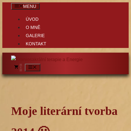
Přeskočit
MENU
na
ÚVOD
obsah
O MNĚ
GALERIE
KONTAKT
MENU
0
Moje literární tvorba