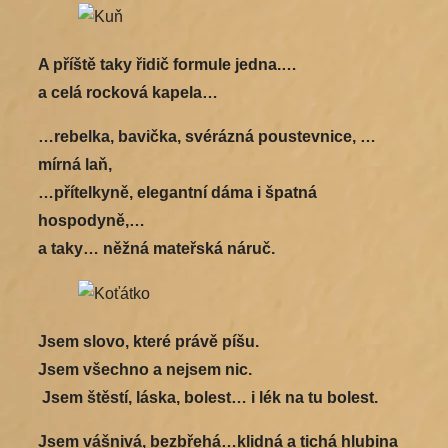
A příště taky řidič formule jedna.…
a celá rocková kapela…
…rebelka, bavička, svérázná poustevnice, …
mírná laň,
…přítelkyně, elegantní dáma i špatná
hospodyně,…
a taky… něžná mateřská náruč.
Jsem slovo, které právě píšu.
Jsem všechno a nejsem nic.
Jsem štěstí, láska, bolest… i lék na tu bolest.
Jsem vášnivá, bezbřehá…klidná a tichá hlubina