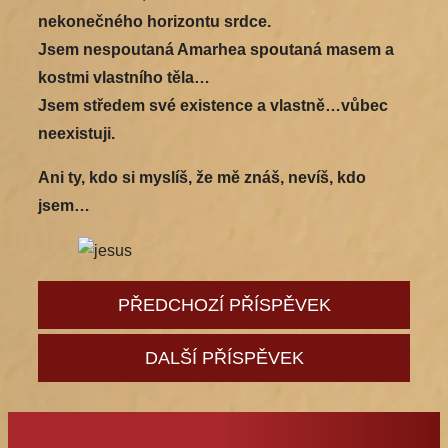
nekonečného horizontu srdce.
Jsem nespoutaná Amarhea spoutaná masem a
kostmi vlastního těla…
Jsem středem své existence a vlastně…vůbec
neexistuji.
Ani ty, kdo si myslíš, že mě znáš, nevíš, kdo
jsem…
PŘEDCHOZÍ PŘÍSPĚVEK
DALŠÍ PŘÍSPĚVEK